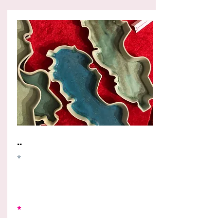
..
*
*